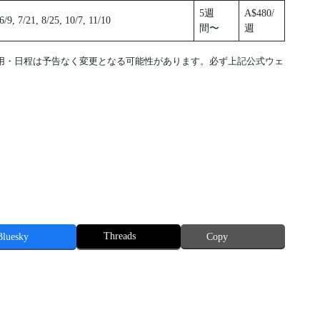
5週
A$480/
 6/9, 7/21, 8/25, 10/7, 11/10
間〜
週
用・日程は予告なく変更となる可能性があります。必ず上記公式ウェ
Threads
Bluesky
Copy