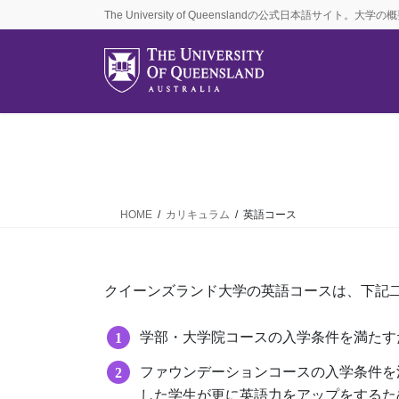
コ
ナ
The University of Queenslandの公式日本語サ
ン
ビ
テ
ゲ
ン
ー
ツ
シ
に
ョ
移
ン
動
に
移
動
HOME
カリキュラム
英語コース
クイーンズランド大学の英語コースは、下記
学部・大学院コースの入学条件を満たすための英語
ファウンデーションコースの入学条件を
した学生が更に英語力をアップをするための英語コー