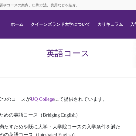
イト。大学の概要やコースの案内、出願方法、費用などを紹介。
ホーム
クイーンズランド大学について
カリキュラム
入
英語コース
二つのコースが
UQ College
にて提供されています。
コース（Bridging English）
満たすためや既に大学・大学院コースの入学条件を満た
ス（Integrated English)