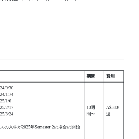
期間
費用
/9/30
/11/4
/1/6
/2/17
10週
A$580/
/3/24
間〜
週
入学が2025年Semester 2の場合の開始