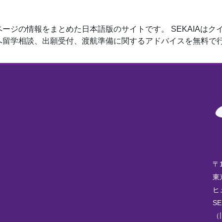
ージの情報をまとめた日本語版のサイトです。 SEKAIAは
へ留学相談、出願受付、渡航準備に関するアドバイスを無料で
〒1
東
ヒ
S
（